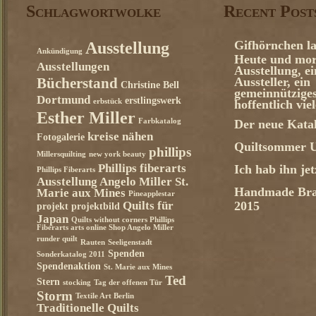
Schlagwortwolke
Recent Post
Gifhörnchen la
Ausstellung
Ankündigung
Heute und mor
Ausstellungen
Ausstellung, e
Aussteller, ein
Bücherstand
Christine Bell
gemeinnützige
Dortmund
erstlingswerk
erbstück
hoffentlich vie
Esther Miller
Farbkatalog
Der neue Katal
kreise nähen
Fotogalerie
Quiltsommer U
phillips
Millersquilting
new york beauty
Phillips fiberarts
Ich hab ihn je
Phillips Fiberarts
Ausstellung Angelo Miller St.
Handmade Bra
Marie aux Mines
Pineapplestar
Quilts für
2015
projekt
projektbild
Japan
Quilts without corners Phillips
Fiberarts arts online Shop Angelo Miller
runder quilt
Rauten
Seeligenstadt
Spenden
Sonderkatalog 2011
Spendenaktion
St. Marie aux Mines
Ted
Stern
stocking
Tag der offenen Tür
Storm
Textile Art Berlin
Traditionelle Quilts