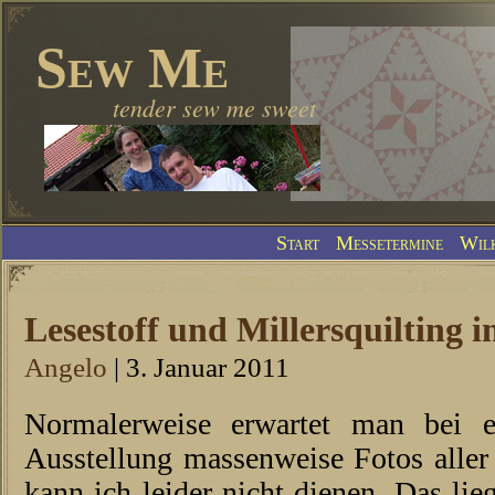
Sew Me
tender sew me sweet
Start
Messetermine
Wil
Lesestoff und Millersquilting 
Angelo
| 3. Januar 2011
Normalerweise erwartet man bei e
Ausstellung massenweise Fotos aller
kann ich leider nicht dienen. Das lie