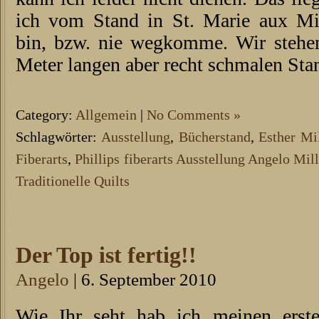
ich vom Stand in St. Marie aux M
bin, bzw. nie wegkomme. Wir stehe
Meter langen aber recht schmalen Sta
Category:
Allgemein
|
No Comments »
Schlagwörter:
Ausstellung
,
Bücherstand
,
Esther Mil
Fiberarts
,
Phillips fiberarts Ausstellung Angelo Mil
Traditionelle Quilts
Der Top ist fertig!!
Angelo
| 6. September 2010
Wie Ihr seht hab ich meinen ersten