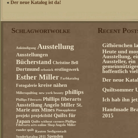
«
Der neue Katalog ist da!
Schlagwortwolke
Recent Post
Gifhörnchen la
Ausstellung
Ankündigung
Heute und mor
Ausstellungen
Ausstellung, e
Aussteller, ein
Bücherstand
Christine Bell
gemeinnützige
Dortmund
erstlingswerk
erbstück
hoffentlich vie
Esther Miller
Farbkatalog
Der neue Katal
kreise nähen
Fotogalerie
Quiltsommer U
phillips
Millersquilting
new york beauty
Phillips fiberarts
Ich hab ihn je
Phillips Fiberarts
Ausstellung Angelo Miller St.
Handmade Bra
Marie aux Mines
Pineapplestar
Quilts für
2015
projekt
projektbild
Japan
Quilts without corners Phillips
Fiberarts arts online Shop Angelo Miller
runder quilt
Rauten
Seeligenstadt
Spenden
Sonderkatalog 2011