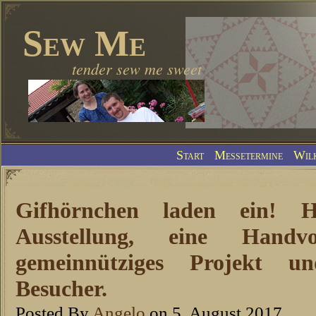
Sew Me
tender sew me sweet
Start
Messetermine
Wil
Gifhörnchen laden ein! 
Ausstellung, eine Handvo
gemeinnütziges Projekt un
Besucher.
Posted By
Angelo
on 5. August 2017