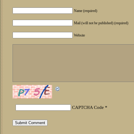
Name (required)
Mail (will not be published) (required)
Website
CAPTCHA Code
*