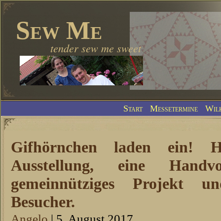
Sew Me
tender sew me sweet
Start
Messetermine
Wil
Gifhörnchen laden ein! 
Ausstellung, eine Handvo
gemeinnütziges Projekt un
Besucher.
Angelo
| 5. August 2017