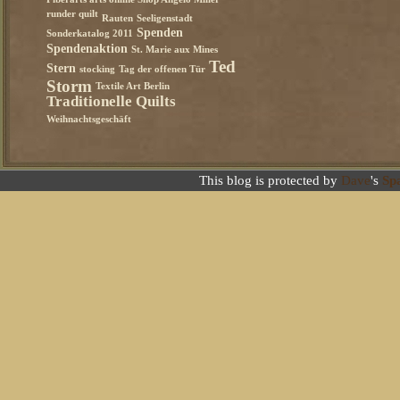
Fiberarts arts online Shop Angelo Miller
runder quilt
Rauten
Seeligenstadt
Spenden
Sonderkatalog 2011
Spendenaktion
St. Marie aux Mines
Ted
Stern
stocking
Tag der offenen Tür
Storm
Textile Art Berlin
Traditionelle Quilts
Weihnachtsgeschäft
This blog is protected by
Dave
's
Sp