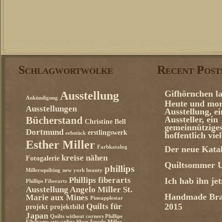
Schlagwortwolke
Recent Post
Gifhörnchen la
Ausstellung
Ankündigung
Heute und mor
Ausstellungen
Ausstellung, e
Aussteller, ein
Bücherstand
Christine Bell
gemeinnützige
Dortmund
erstlingswerk
erbstück
hoffentlich vie
Esther Miller
Farbkatalog
Der neue Katal
kreise nähen
Fotogalerie
Quiltsommer U
phillips
Millersquilting
new york beauty
Phillips fiberarts
Ich hab ihn je
Phillips Fiberarts
Ausstellung Angelo Miller St.
Handmade Bra
Marie aux Mines
Pineapplestar
Quilts für
2015
projekt
projektbild
Japan
Quilts without corners Phillips