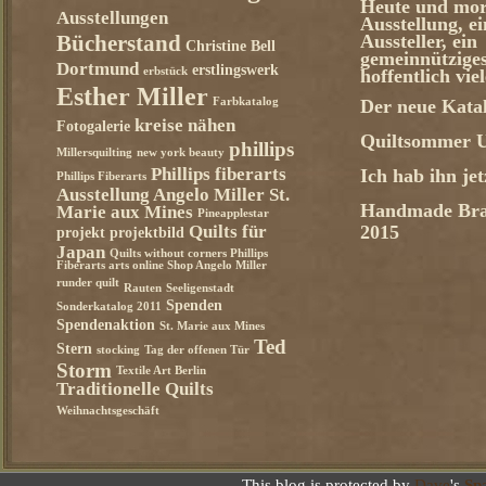
Heute und mor
Ausstellungen
Ausstellung, e
Aussteller, ein
Bücherstand
Christine Bell
gemeinnützige
Dortmund
erstlingswerk
erbstück
hoffentlich vie
Esther Miller
Farbkatalog
Der neue Katal
kreise nähen
Fotogalerie
Quiltsommer U
phillips
Millersquilting
new york beauty
Phillips fiberarts
Ich hab ihn je
Phillips Fiberarts
Ausstellung Angelo Miller St.
Handmade Bra
Marie aux Mines
Pineapplestar
Quilts für
2015
projekt
projektbild
Japan
Quilts without corners Phillips
Fiberarts arts online Shop Angelo Miller
runder quilt
Rauten
Seeligenstadt
Spenden
Sonderkatalog 2011
Spendenaktion
St. Marie aux Mines
Ted
Stern
stocking
Tag der offenen Tür
Storm
Textile Art Berlin
Traditionelle Quilts
Weihnachtsgeschäft
This blog is protected by
Dave
's
Sp