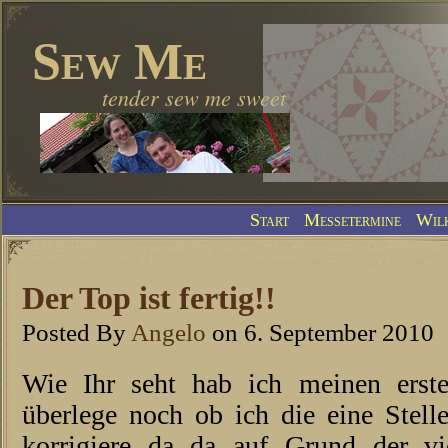
Sew Me
tender sew me sweet
Start
Messetermine
Wil
Der Top ist fertig!!
Posted By
Angelo
on 6. September 2010
Wie Ihr seht hab ich meinen ersten
überlege noch ob ich die eine Stell
korrigiere da da auf Grund der v