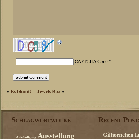
CAPTCHA Code
*
«
Es blumt!
Jewels Box
»
Schlagwortwolke
Recent Post
Gifhörnchen la
Ausstellung
Ankündigung