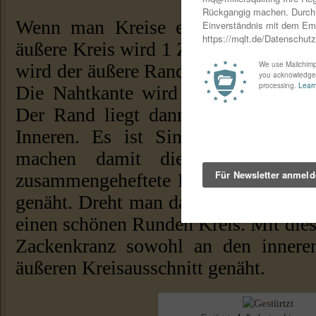
Wenn man Kreise einnäht gibt es e
äußere Kreis wird 1 Zoll kleiner gesch
wird der äußere Rand links herum auf
Die Nahtkante wird dann mit Nadel
Der Rand liegt dann gestülpt und 
Inneren. Es ist Sinnvoll Markieru
machen damit die Aufteilung gu
zusammengeheftete Rand wird dann 
genäht. Dreht man das Ganze um un
einen schönen Runden Kreis. Mit die
Zackenkranz sowohl an den innere
äußeren Kreisausschnitt genäht.