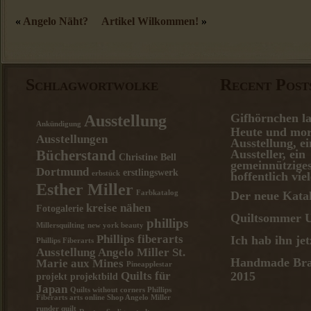
«
Angelo Näht?
Artikel Wilkommen!
»
Schlagwortwolke
Recent Post
Gifhörnchen la
Ausstellung
Ankündigung
Heute und mor
Ausstellungen
Ausstellung, e
Aussteller, ein
Bücherstand
Christine Bell
gemeinnützige
Dortmund
erstlingswerk
erbstück
hoffentlich vie
Esther Miller
Farbkatalog
Der neue Katal
kreise nähen
Fotogalerie
Quiltsommer U
phillips
Millersquilting
new york beauty
Phillips fiberarts
Ich hab ihn je
Phillips Fiberarts
Ausstellung Angelo Miller St.
Handmade Bra
Marie aux Mines
Pineapplestar
Quilts für
2015
projekt
projektbild
Japan
Quilts without corners Phillips
Fiberarts arts online Shop Angelo Miller
runder quilt