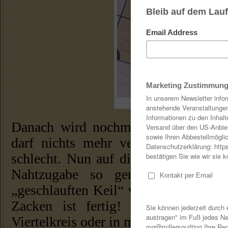
Gefalteter Zacken auf Tönnch
Danach wird nochmal ein Tönnchen 
darf nichts mehr verrutschen- ein
schlecht. Nun auf die Nähmaschine u
Nahtzugabe so genau wie möglic
„geschlauften Keil“ von oben flachbü
Zacken ist fertig! So bekommt 
Viertelkreis oder in meinem Fall einen