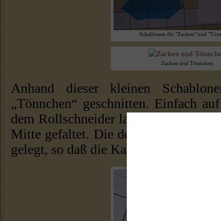
Schablonen für "Zacken" und "Tön
Zacken und Tönnchen
Anhand dieser kleinen Schablon
„Tönnchen“ geschnitten. Einfach auf
dem Rollschneider langflitzen. Jetzt 
Mitte gefaltet. Die doppelte Kante w
gelegt, so daß die Kanten bündig sind.