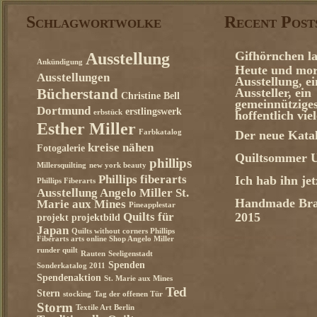
Schlagwortwolke
Recent Post
Gifhörnchen la
Ausstellung
Ankündigung
Heute und mor
Ausstellungen
Ausstellung, e
Aussteller, ein
Bücherstand
Christine Bell
gemeinnützige
Dortmund
erstlingswerk
erbstück
hoffentlich vie
Esther Miller
Farbkatalog
Der neue Katal
kreise nähen
Fotogalerie
Quiltsommer U
phillips
Millersquilting
new york beauty
Phillips fiberarts
Ich hab ihn je
Phillips Fiberarts
Ausstellung Angelo Miller St.
Handmade Bra
Marie aux Mines
Pineapplestar
Quilts für
2015
projekt
projektbild
Japan
Quilts without corners Phillips
Fiberarts arts online Shop Angelo Miller
runder quilt
Rauten
Seeligenstadt
Spenden
Sonderkatalog 2011
Spendenaktion
St. Marie aux Mines
Ted
Stern
stocking
Tag der offenen Tür
Storm
Textile Art Berlin