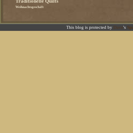
Traditionelle Quilts
Weihnachtsgeschäft
This blog is protected by
Dave
's
Sp