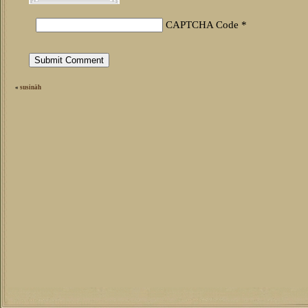
CAPTCHA Code
*
«
susinäh