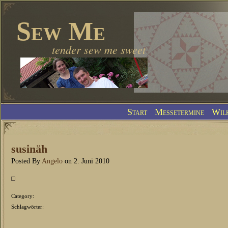
Sew Me
tender sew me sweet
Start
Messetermine
Wil
susinäh
Posted By
Angelo
on 2. Juni 2010
Category:
Schlagwörter: