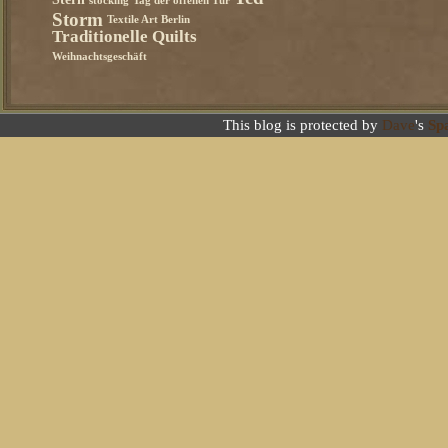
stocking
Tag der offenen Tür
Storm
Textile Art Berlin
Traditionelle Quilts
Weihnachtsgeschäft
This blog is protected by
Dave
's
Sp