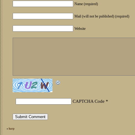
Name (required)
Mail (will not be published) (required)
Website
CAPTCHA Code
*
«
harp