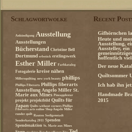
Schlagwortwolke
Recent Post
Gifhörnchen la
Ausstellung
Ankündigung
Heute und mor
Ausstellungen
Ausstellung, e
Aussteller, ein
Bücherstand
Christine Bell
gemeinnützige
Dortmund
erstlingswerk
erbstück
hoffentlich vie
Esther Miller
Farbkatalog
Der neue Katal
kreise nähen
Fotogalerie
Quiltsommer U
phillips
Millersquilting
new york beauty
Phillips fiberarts
Ich hab ihn je
Phillips Fiberarts
Ausstellung Angelo Miller St.
Handmade Bra
Marie aux Mines
Pineapplestar
Quilts für
2015
projekt
projektbild
Japan
Quilts without corners Phillips
Fiberarts arts online Shop Angelo Miller
runder quilt
Rauten
Seeligenstadt
Spenden
Sonderkatalog 2011
Spendenaktion
St. Marie aux Mines
Ted
Stern