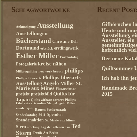
Schlagwortwolke
Recent Post
Gifhörnchen la
Ausstellung
Ankündigung
Heute und mor
Ausstellungen
Ausstellung, e
Aussteller, ein
Bücherstand
Christine Bell
gemeinnützige
Dortmund
erstlingswerk
erbstück
hoffentlich vie
Esther Miller
Farbkatalog
Der neue Katal
kreise nähen
Fotogalerie
Quiltsommer U
phillips
Millersquilting
new york beauty
Phillips fiberarts
Ich hab ihn je
Phillips Fiberarts
Ausstellung Angelo Miller St.
Handmade Bra
Marie aux Mines
Pineapplestar
Quilts für
2015
projekt
projektbild
Japan
Quilts without corners Phillips
Fiberarts arts online Shop Angelo Miller
runder quilt
Rauten
Seeligenstadt
Spenden
Sonderkatalog 2011
Spendenaktion
St. Marie aux Mines
Ted
Stern
stocking
Tag der offenen Tür
Storm
Textile Art Berlin