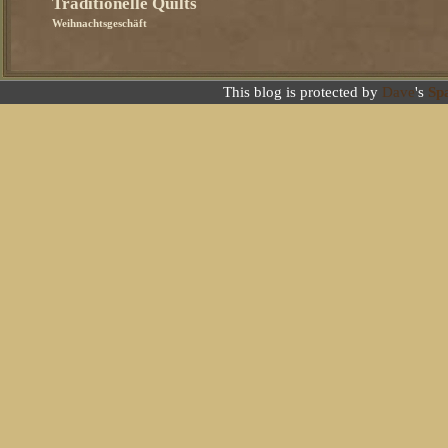
Traditionelle Quilts
Weihnachtsgeschäft
This blog is protected by
Dave
's
Sp