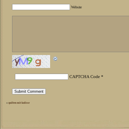
Website
CAPTCHA Code
*
«
quilten mit kulisse