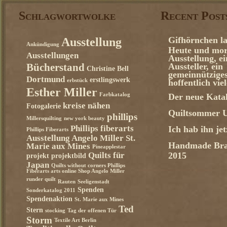
Schlagwortwolke
Recent Post
Gifhörnchen la
Ausstellung
Ankündigung
Heute und mor
Ausstellungen
Ausstellung, e
Aussteller, ein
Bücherstand
Christine Bell
gemeinnützige
Dortmund
erstlingswerk
erbstück
hoffentlich vie
Esther Miller
Farbkatalog
Der neue Katal
kreise nähen
Fotogalerie
Quiltsommer U
phillips
Millersquilting
new york beauty
Phillips fiberarts
Ich hab ihn je
Phillips Fiberarts
Ausstellung Angelo Miller St.
Handmade Bra
Marie aux Mines
Pineapplestar
Quilts für
2015
projekt
projektbild
Japan
Quilts without corners Phillips
Fiberarts arts online Shop Angelo Miller
runder quilt
Rauten
Seeligenstadt
Spenden
Sonderkatalog 2011
Spendenaktion
St. Marie aux Mines
Ted
Stern
stocking
Tag der offenen Tür
Storm
Textile Art Berlin