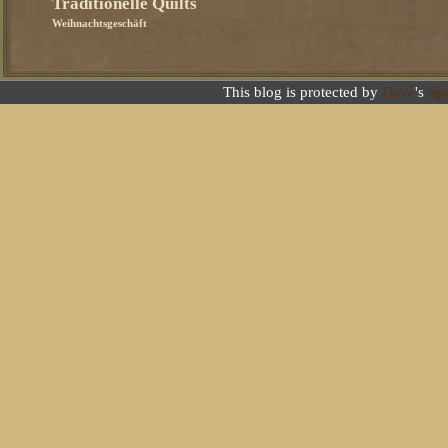
Traditionelle Quilts
Weihnachtsgeschäft
This blog is protected by
Dave
's
Sp