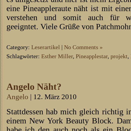
eine Pineappleraute näht ist mit ein
verstehen und somit auch für we
geeigntet. Viele Grüße von Patchmoh
Category:
Leserartikel
|
No Comments »
Schlagwörter:
Esther Miller
,
Pineapplestar
,
projekt
,
Angelo Näht?
Angelo
| 12. März 2010
Stattdessen hab mich gleich richtig 
einem New York Beauty Block. Damit
habe ich den auch noch als ein Blo