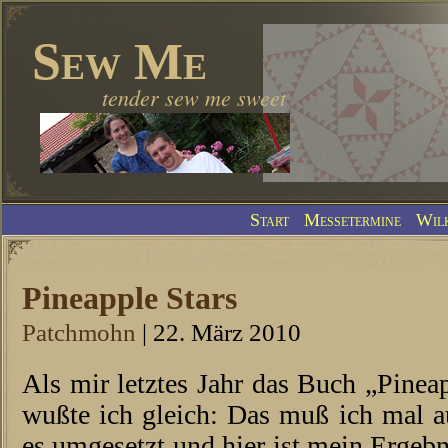
Sew Me
tender sew me sweet
Start
Messetermine
Wil
Pineapple Stars
Patchmohn
| 22. März 2010
Als mir letztes Jahr das Buch „Pinea
wußte ich gleich: Das muß ich mal au
es umgesetzt und hier ist mein Ergeb