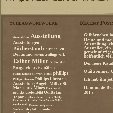
Schlagwortwolke
Recent Post
Gifhörnchen la
Ausstellung
Ankündigung
Heute und mor
Ausstellungen
Ausstellung, e
Aussteller, ein
Bücherstand
Christine Bell
gemeinnützige
Dortmund
erstlingswerk
erbstück
hoffentlich vie
Esther Miller
Farbkatalog
Der neue Katal
kreise nähen
Fotogalerie
Quiltsommer U
phillips
Millersquilting
new york beauty
Phillips fiberarts
Ich hab ihn je
Phillips Fiberarts
Ausstellung Angelo Miller St.
Handmade Bra
Marie aux Mines
Pineapplestar
Quilts für
2015
projekt
projektbild
Japan
Quilts without corners Phillips
Fiberarts arts online Shop Angelo Miller
runder quilt
Rauten
Seeligenstadt
Spenden
Sonderkatalog 2011