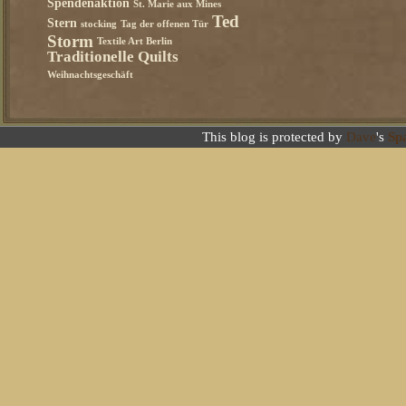
Spendenaktion
St. Marie aux Mines
Ted
Stern
stocking
Tag der offenen Tür
Storm
Textile Art Berlin
Traditionelle Quilts
Weihnachtsgeschäft
This blog is protected by
Dave
's
Sp