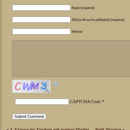
Name (required)
Mail (will not be published) (required)
Website
CAPTCHA Code
*
«
3. Etappe im Tandem mit meiner Mutter
Petit-Mouton
»